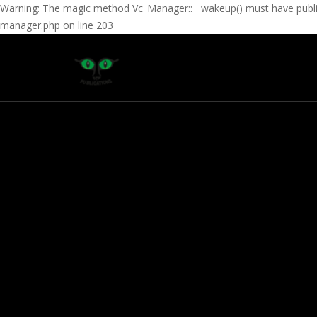
Warning: The magic method Vc_Manager::__wakeup() must have public 
manager.php on line 203