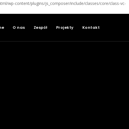
html/wp-content/plugins/js_composer/include/classes/core/class-vc-
me
O nas
Zespół
Projekty
Kontakt